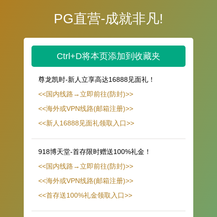
PG直营-成就非凡!
Ctrl+D将本页添加到收藏夹
尊龙凯时-新人立享高达16888见面礼！
<<国内线路→立即前往(防封)>>
<<海外或VPN线路(邮箱注册)>>
<<新人16888见面礼领取入口>>
918博天堂-首存限时赠送100%礼金！
<<国内线路→立即前往(防封)>>
<<海外或VPN线路(邮箱注册)>>
<<首存送100%礼金领取入口>>